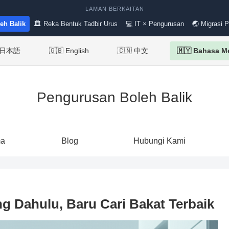
LAMAN BERKAITAN
eh Balik
🏛 Reka Bentuk Tadbir Urus
💻 IT × Pengurusan
🌏 Migrasi 
 日本語
🇬🇧 English
🇨🇳 中文
🇲🇾 Bahasa M
Pengurusan Boleh Balik
ma
Blog
Hubungi Kami
g Dahulu, Baru Cari Bakat Terbaik