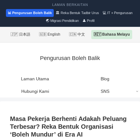
LAMAN BERKAITAN
📊 Pengurusan Boleh Balik
🏛 Reka Bentuk Tadbir Urus
💻 IT × Pengurusan
🌏 Migrasi Pendidikan
👤 Profil
🇯🇵 日本語
🇬🇧 English
🇨🇳 中文
🇲🇾 Bahasa Melayu
Pengurusan Boleh Balik
Laman Utama
Blog
Hubungi Kami
SNS
Masa Pekerja Berhenti Adakah Peluang
Terbesar? Reka Bentuk Organisasi
‘Boleh Mundur’ di Era AI