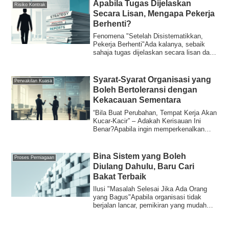
Apabila Tugas Dijelaskan
Risiko Kontrak
Secara Lisan, Mengapa Pekerja
Berhenti?
Fenomena "Setelah Disistematikkan,
Pekerja Berhenti"Ada kalanya, sebaik
sahaja tugas dijelaskan secara lisan dan
aliran ...
Syarat-Syarat Organisasi yang
Perwakilan Kuasa
Boleh Bertoleransi dengan
Kekacauan Sementara
“Bila Buat Perubahan, Tempat Kerja Akan
Kucar-Kacir” – Adakah Kerisauan Ini
Benar?Apabila ingin memperkenalkan
sistem ba...
Bina Sistem yang Boleh
Proses Perniagaan
Diulang Dahulu, Baru Cari
Bakat Terbaik
Ilusi "Masalah Selesai Jika Ada Orang
yang Bagus"Apabila organisasi tidak
berjalan lancar, pemikiran yang mudah
terlinta...