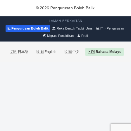
© 2026 Pengurusan Boleh Balik.
LAMAN BERKAITAN
📊 Pengurusan Boleh Balik
🏛 Reka Bentuk Tadbir Urus
💻 IT × Pengurusan
🌏 Migrasi Pendidikan
👤 Profil
🇯🇵 日本語
🇬🇧 English
🇨🇳 中文
🇲🇾 Bahasa Melayu