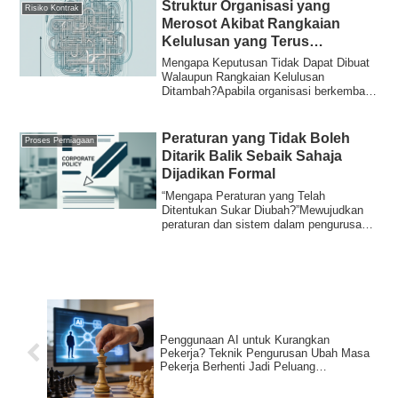
Struktur Organisasi yang
Risiko Kontrak
Merosot Akibat Rangkaian
Kelulusan yang Terus
Bertambah
Mengapa Keputusan Tidak Dapat Dibuat
Walaupun Rangkaian Kelulusan
Ditambah?Apabila organisasi berkembang
dan mengalami k...
Peraturan yang Tidak Boleh
Proses Perniagaan
Ditarik Balik Sebaik Sahaja
Dijadikan Formal
“Mengapa Peraturan yang Telah
Ditentukan Sukar Diubah?”Mewujudkan
peraturan dan sistem dalam pengurusan
organisasi serin...
Penggunaan AI untuk Kurangkan
Pekerja? Teknik Pengurusan Ubah Masa
Pekerja Berhenti Jadi Peluang
Kecekapan Operasi